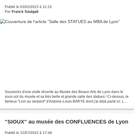
Publié le 03/02/2023 à 11:15
Par
Franck Soutgall
Souvenirs d'une visite récente au Musée des Beaux-Arts de Lyon dans le
sous-sol du musée et sa très belle et grande salle des statues ! Ci-dessus, le
fameux "Lion au serpent" d'Antoine-Louis BARYE dont j'ai déjà parlé ici. Le 2
en 1 sur mon billet d'entrée...
"SIOUX" au musée des CONFLUENCES de Lyon
Publié le 31/07/2022 à 17:46