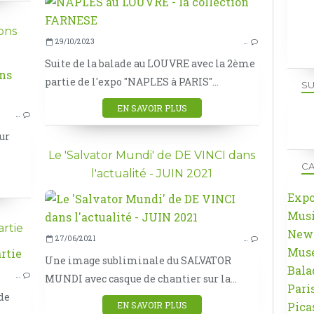
ons
29/10/2023
…
Suite de la balade au LOUVRE avec la 2ème
partie de l'expo "NAPLES à PARIS"...
LOUVRE
SU
EXPO
EN SAVOIR PLUS
…
ITALIE
our
Le 'Salvator Mundi' de DE VINCI dans
CA
l'actualité - JUIN 2021
Exp
Mus
rtie
New
27/06/2021
…
Mus
Une image subliminale du SALVATOR
VINCI
Bala
…
MUNDI avec casque de chantier sur la...
LOUVRE
Pari
 de
EXPO
Pica
EN SAVOIR PLUS