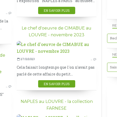
l'exposition " NAPLES à PARIS " au musée...
LOUVRE
EN SAVOIR PLUS
…
de la
R
..
Le chef d'oeuvre de CIMABUE au
LOUVRE - novembre 2023
NE
nde
27/11/2023
…
Cela faisait longtemps que l'on n'avait pas
parlé de cette affaire du petit...
LOUVRE
EXPO
EN SAVOIR PLUS
…
ITALIE
S"
NAPLES au LOUVRE - la collection
FARNESE