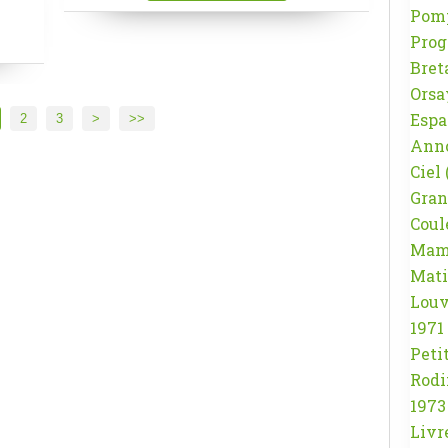
Pom
Pro
Bret
Orsa
Espa
2
3
>
>>
Ann
Ciel
Gran
Coul
Mam
Mati
Louv
1971
Peti
Rodi
1973
Livr