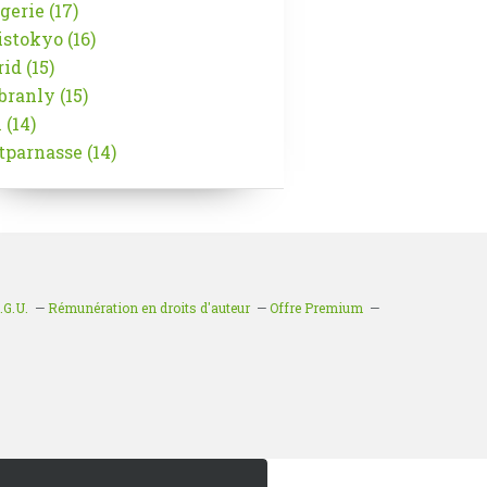
gerie
(17)
istokyo
(16)
rid
(15)
branly
(15)
n
(14)
parnasse
(14)
.G.U.
Rémunération en droits d'auteur
Offre Premium