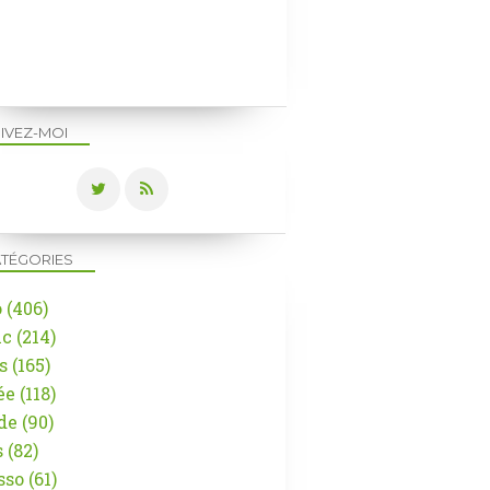
LOUVRE
EXPO
ITALIE
IVEZ-MOI
TÉGORIES
o
(406)
NEWS
ic
(214)
VINCI
s
(165)
LOUVRE
ée
(118)
de
(90)
s
(82)
sso
(61)