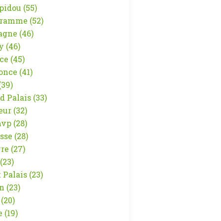
pidou
(55)
gramme
(52)
agne
(46)
y
(46)
ce
(45)
once
(41)
(39)
d Palais
(33)
eur
(32)
vp
(28)
sse
(28)
re
(27)
(23)
t Palais
(23)
n
(23)
(20)
e
(19)